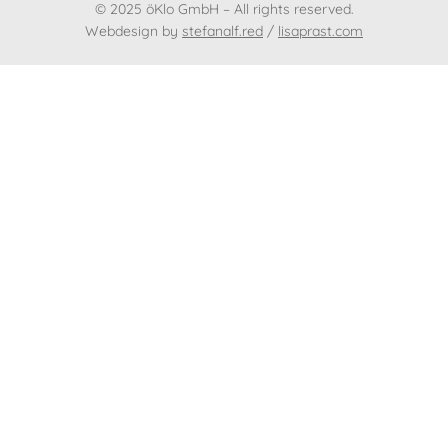
© 2025 öKlo GmbH – All rights reserved.
Webdesign by
stefanalf.red
/
lisaprast.com