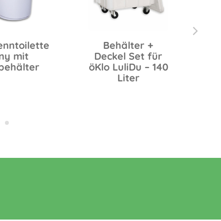
enntoilette
Behälter +
ny mit
Deckel Set für
D
behälter
öKlo LuliDu – 140
Liter
Ba