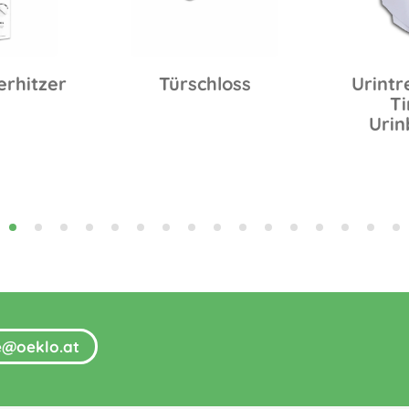
erhitzer
Türschloss
Urintr
Ti
Urin
fe@oeklo.at