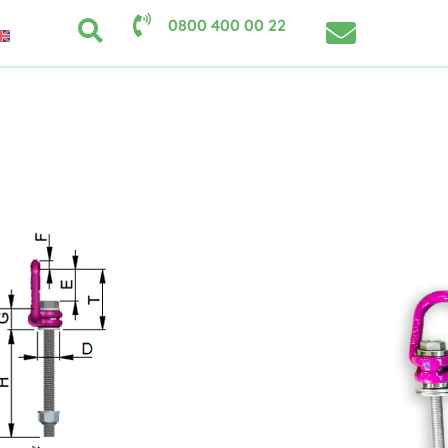
0800 400 00 22
den Warenkorb
ie schwere Lasten einfach bewegen. Dabei handelt
oberen, äußeren Ecken eines öKlo montiert sind.
 gehängt und ab gehts. Der Haken dient dazu, die