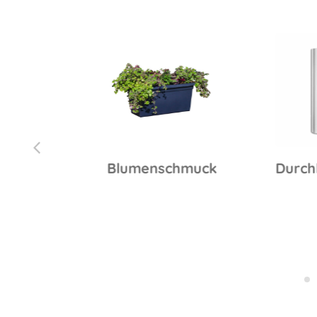
30
Blumenschmuck
Durchlauf