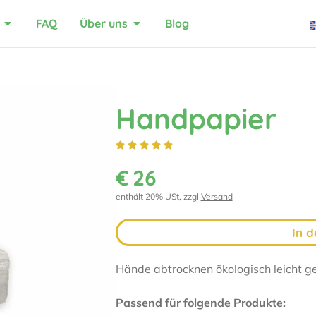
FAQ
Über uns
Blog
Handpapier





€
26
enthält 20% USt, zzgl
Versand
In 
Hände abtrocknen ökologisch leicht g
Passend für folgende Produkte: