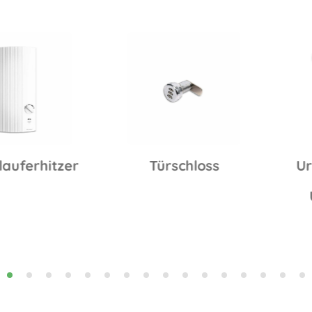
erhitzer
Türschloss
Urintr
Ti
Urin