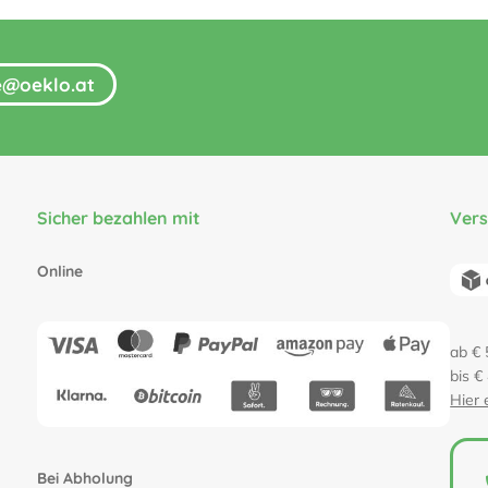
fe@oeklo.at
Sicher bezahlen mit
Ver
Online
ab € 
bis €
Hier 
Bei Abholung