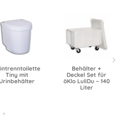
enntoilette
Behälter +
ny mit
Deckel Set für
D
behälter
öKlo LuliDu – 140
Liter
Ba