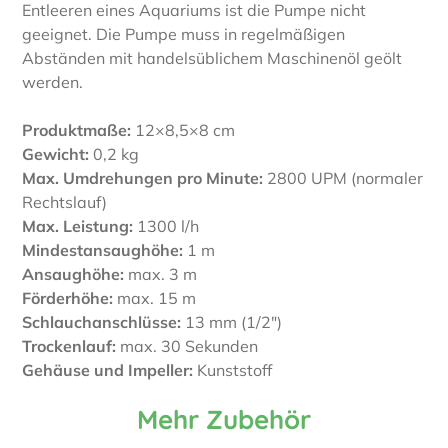
Entleeren eines Aquariums ist die Pumpe nicht
geeignet. Die Pumpe muss in regelmäßigen
Abständen mit handelsüblichem Maschinenöl geölt
werden.
Produktmaße:
12×8,5×8 cm
Gewicht:
0,2 kg
Max. Umdrehungen pro Minute:
2800 UPM (normaler
Rechtslauf)
Max. Leistung:
1300 l/h
Mindestansaughöhe:
1 m
Ansaughöhe:
max. 3 m
Förderhöhe:
max. 15 m
Schlauchanschlüsse:
13 mm (1/2″)
Trockenlauf:
max. 30 Sekunden
Gehäuse und Impeller:
Kunststoff
Mehr Zubehör