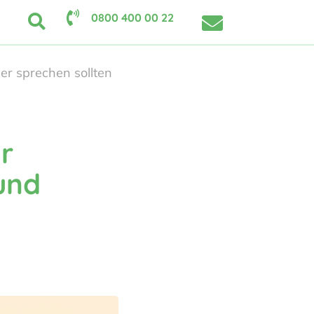
0800 400 00 22
r sprechen sollten
r
und