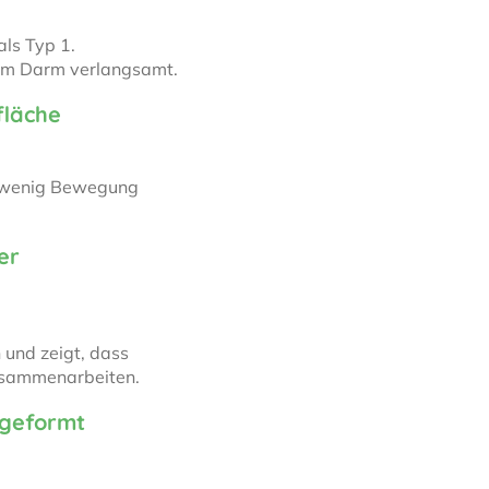
als Typ 1.
t im Darm verlangsamt.
fläche
r wenig Bewegung
er
 und zeigt, dass
usammenarbeiten.
 geformt