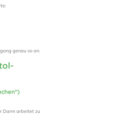
te:
hlgang genau so an.
tol-
nchen“)
er Darm arbeitet zu