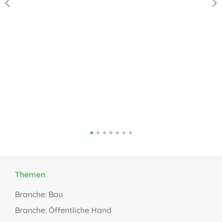
Sp
r
We
zu
Ve
de
Themen
Branche: Bau
Branche: Öffentliche Hand