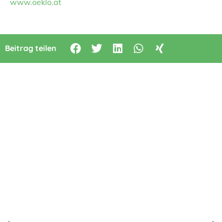
www.oeklo.at
Beitrag teilen
M