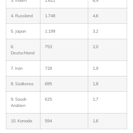
3. Indien
2.622
6,9
4. Russland
1.748
4,6
5. Japan
1.199
3,2
6.
753
2,0
Deutschland
7. Iran
728
1,9
8. Südkorea
695
1,8
9. Saudi-
625
1,7
Arabien
10. Kanada
594
1,6