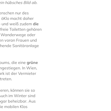
in hübsches Bild ab.
Menschen nur des
. öKlo macht daher
 – und weiß zudem
die
freie Toiletten gehören
der Wanderwege oder
len voran Frauen und
echende Sanitäranlage
Raums, die eine
grüne
umgestiegen. In Wien,
rk ist der Vermieter
treten.
eren, können sie so
Auch im Winter sind
sogar beheizbar. Aus
ie mobilen Klos