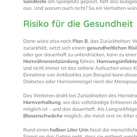
Sandkiste
am Spielplatz gepisst, fällt das Bußgel
aus. Und warum auch nicht? So ein Verhalten wün
Risiko für die Gesundheit
Dann wäre also noch
Plan B
, das Zurückhalten: W
zurückhält, setzt sich einem
gesundheitlichen Ris
oder gar dauerhaft zu unterdrücken, kann zu eine
Harnröhrenentzündung
führen.
Harnwegsinfekt
und nicht immer ist das seltene Aufsuchen eines K
Einnahme von Antibiotika zum Beispiel kann diese
Diabetes oder Hormonmangel nach der Menopau
Des Weiteren droht bei Zurückhalten des Harndr
Harnverhaltung
, wo das vollständige Entleeren d
möglich ist – und das dauerhaft. Als Langzeitfolge
Blasenschwäche
möglich, die meist erst im Alter a
Rund einen
halben Liter Urin
fasst die menschliche
Signal an das Gehirn geht, dass sie entleert wer