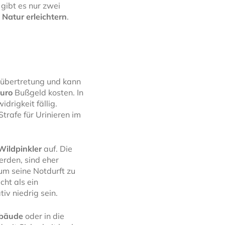
 gibt es nur zwei
r
Natur erleichtern
.
gsübertretung und kann
uro
Bußgeld kosten. In
drigkeit fällig.
Strafe für Urinieren im
Wildpinkler
auf. Die
erden, sind eher
 um seine Notdurft zu
cht als ein
iv niedrig sein.
ebäude
oder in die