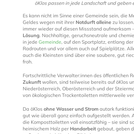
öKlos passen in jede Landschaft und geben e
Es kann nicht im Sinne einer Gemeinde sein, die 
Geldes wegen mit ihrer
Notdurft alleine
zu lassen
immer wieder auf diesen Missstand aufmerksam
Lösung
. Nachhaltige, geruchsneutrale und chemie
in jede
Gemeinde
, auf den Sportplatz, entlang 
Radrouten und vor allem auch auf Spielplätze. Al
auch die Kleinsten sind über eine saubere, gut ri
froh.
Fortschrittliche Verwalter:innen des öffentlichen 
Zukunft
wollen, sind teilweise bereits auf öKlos 
Niederösterreich, Oberösterreich und der Steierma
von ökologischen Trockentoiletten mittlerweile ver
Da öKlos
ohne Wasser und Strom
autark funktioni
gut wie überall ganz einfach aufgestellt werden. 
die Komposttoiletten voll einsatzfähig – sie sind 
heimischem Holz per
Handarbeit
gebaut, geben d