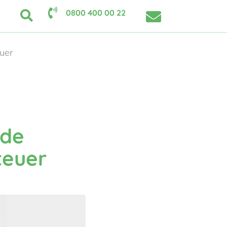
0800 400 00 22
uer
nde
teuer