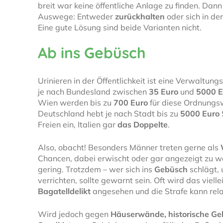
breit war keine öffentliche Anlage zu finden. Dann
Auswege: Entweder
zurückhalten
oder sich in de
Eine gute Lösung sind beide Varianten nicht.
Ab ins Gebüsch
Urinieren in der Öffentlichkeit ist eine Verwaltun
je nach Bundesland zwischen
35 Euro
und
5000 E
Wien werden bis zu
700 Euro
für diese Ordnungswi
Deutschland hebt je nach Stadt bis zu
5000 Euro
Freien ein, Italien gar
das Doppelte
.
Also, obacht! Besonders Männer treten gerne als
Chancen, dabei erwischt oder gar angezeigt zu w
gering. Trotzdem – wer sich ins
Gebüsch
schlägt,
verrichten, sollte gewarnt sein. Oft wird das viellei
Bagatelldelikt
angesehen und die Strafe kann relat
Wird jedoch gegen
Häuserwände, historische G