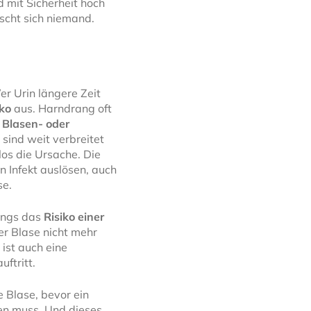
d mit Sicherheit hoch
scht sich niemand.
er Urin längere Zeit
iko
aus. Harndrang oft
r
Blasen- oder
e
sind weit verbreitet
los die Ursache. Die
n Infekt auslösen, auch
se.
angs das
Risiko einer
er Blase nicht mehr
 ist auch eine
uftritt.
 Blase, bevor ein
den muss. Und dieses