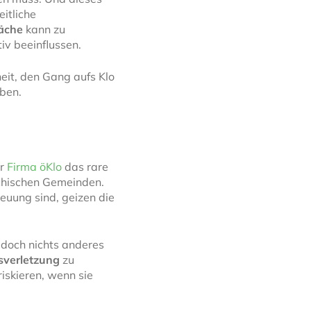
itliche
äche
kann zu
iv beeinflussen.
eit, den Gang aufs Klo
eben.
er
Firma öKlo
das rare
ichischen Gemeinden.
euung sind, geizen die
doch nichts anderes
sverletzung
zu
iskieren, wenn sie